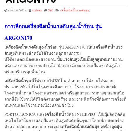
25/เม.ย./2017
matrixx
390
เครื่องฉีดน้ำแรงดันสูง
,
การเลือกเครื่องฉีดน้ำแรงดันสูง-น้ำร้อน รุ่น
ARGON170
เครื่องฉีดน้ำแรงดันสูง-น้ำร้อน
เครื่องฉีดน้ำแรง
รุ่น ARGON170 เป็น
ดันสูง
ที่เหมาะสำหรับใช้ในงานอุตสาหกรรม
ปั๊มแรงดันสูงเป็นปั๊มลูกสูบทนทาน
ที่ใช้งานต่อเนื่องและยาวนาน
งาน
หนักและสามารถซ่อมบำรุงได้ มีอุปกรณ์และอะไหล่ปั๊มแรงดันสูงไว้
พร้อมบริการทุกชิ้นส่วน
เครื่องฉีดน้ำ
รุ่นนี้ใช้ระบบไฟ380โวลต์ สามารถใช้งานได้หลาย
ประเภท เช่น ใช้ในโรงงานผลิตอาหาร โรงงานประกอบรถยนต์
โรงงานน้ำตาล โรงงานอาหารสัตว์ หรืออุตสาหกรรมต่างๆ นอกเหนือ
จากนี้ยังใช้งานได้ดีไซต์งานก่อสร้าง และงานฉีดล้างที่ต้องการเครื่องที่
ทนทานและใช้งานต่อเนื่องหลายชั่วโมง
เครื่องฉีดน้ำ
PORTOTECNICA และ
ยี่ห้อ INTERPRO เป็นผู้ผลิตคิดค้น
เทคโนโลยีในการผลิตปั๊มแรงดันสูงอันดับต้นๆของโลกเพื่อผลิตเครื่อง
เครื่องฉีดน้ำแรงดันสูง เครื่องดูดฝุ่น
ทำความสะอาดสู่นานาประเทศ