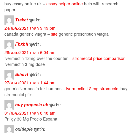
buy essay online uk –
essay helper online
help with research
paper
Ttskct
พูดว่า:
24/ต.ค./2021 เวลา 9:49 pm
canada generic viagra –
site
generic prescription viagra
Fbxhfi
พูดว่า:
26/ต.ค./2021 เวลา 6:04 am
ivermectin 12mg over the counter –
stromectol price comparison
ivermectin 3 mg dose
Blhsvt
พูดว่า:
27/ต.ค./2021 เวลา 1:44 pm
generic ivermectin for humans –
ivermectin 12 mg stromectol
buy
stromectol pills
buy propecia uk
พูดว่า:
31/ต.ค./2021 เวลา 8:48 am
Priligy 30 Mg Precio Espana
oxitieple
พูดว่า: