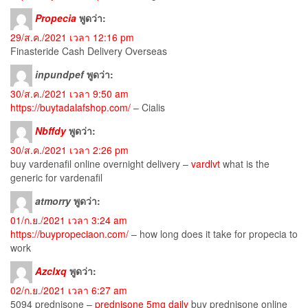
Propecia
พูดว่า:
29/ส.ค./2021 เวลา 12:16 pm
Finasteride Cash Delivery Overseas
inpundpef
พูดว่า:
30/ส.ค./2021 เวลา 9:50 am
https://buytadalafshop.com/
– Cialis
Nbffdy
พูดว่า:
30/ส.ค./2021 เวลา 2:26 pm
buy vardenafil online overnight delivery –
vardlvt
what is the
generic for vardenafil
atmorry
พูดว่า:
01/ก.ย./2021 เวลา 3:24 am
https://buypropeciaon.com/
– how long does it take for propecia to
work
Azclxq
พูดว่า:
02/ก.ย./2021 เวลา 6:27 am
5094 prednisone –
prednisone 5mg daily
buy prednisone online