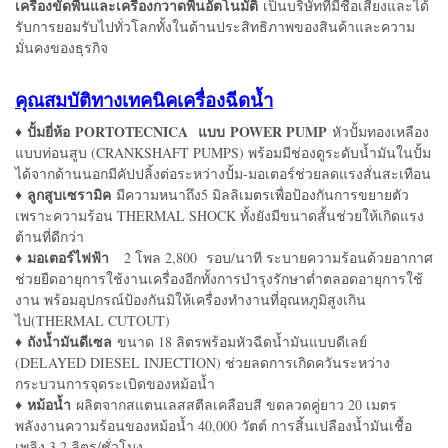
เครื่องขัดพื้นและเครื่องกวาดพื้นอัตโนมัติ
เป็นบริษัทที่มีชื่อเสียงและได้
รับการยอมรับไปทั่วโลกทั้งในด้านประสิทธิภาพของสินค้าและความ
มั่นคงของธุรกิจ
คุณสมบัติทางเทคนิคเครื่องฉีดน้ำ
ปั้มยี่ห้อ
PORTOTECNICA
แบบ
POWER PUMP
♦
หัวปั้มทองเหลือง
แบบท่อนสูบ (CRANKSHAFT PUMPS) พร้อมมีช่องดูระดับน้ำมันในปั้ม
ได้จากด้านนอกมีคัปปลิ้งต่อระหว่างปั้ม-มอเตอร์ช่วยลดแรงสั่นสะเทือน
ลูกสูบเซรามิค
♦
มีความหนาถึง5 มิลลิเมตรเพื่อป้องกันการขยายตัว
เพราะความร้อน THERMAL SHOCK ทั้งยังมีขนาดสั้นช่วยให้เกิดแรง
ต้านที่ดีกว่า
มอเตอร์ไฟฟ้า
♦
2 โพล 2,800 รอบ/นาที ระบายความร้อนด้วยอากาศ
ช่วยยืดอายุการใช้งานเครื่องอีกทั้งการบำรุงรักษาต่ำตลอดอายุการใช้
งาน พร้อมอุปกรณ์ป้องกันมิให้เครื่องทำงานที่อุณหภูมิสูงเกิน
ไป(THERMAL CUTOUT)
ถังน้ำมันดีเซล
♦
ขนาด 18 ลิตรพร้อมหัวฉีดน้ำมันแบบดีเลย์
(DELAYED DIESEL INJECTION) ช่วยลดการเกิดควันระหว่าง
กระบวนการจุดระเบิดของหม้อน้ำ
♦ หม้อน้ำ
ผลิตจากสแตนเลสสตีลเคลือบสี ขดลวดคู่ยาว 20 เมตร
พลังงานความร้อนของหม้อน้ำ 40,000 วัตต์ การสิ้นเปลืองน้ำมันเชื้อ
เพลิง 3.2 ลิตร/ชั่วโมง