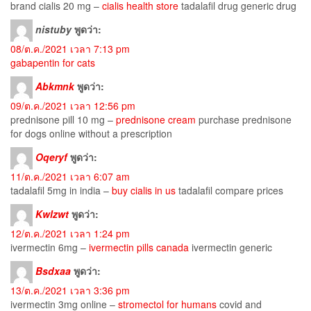
brand cialis 20 mg –
cialis health store
tadalafil drug generic drug
nistuby
พูดว่า:
08/ต.ค./2021 เวลา 7:13 pm
gabapentin for cats
Abkmnk
พูดว่า:
09/ต.ค./2021 เวลา 12:56 pm
prednisone pill 10 mg –
prednisone cream
purchase prednisone
for dogs online without a prescription
Oqeryf
พูดว่า:
11/ต.ค./2021 เวลา 6:07 am
tadalafil 5mg in india –
buy cialis in us
tadalafil compare prices
Kwlzwt
พูดว่า:
12/ต.ค./2021 เวลา 1:24 pm
ivermectin 6mg –
ivermectin pills canada
ivermectin generic
Bsdxaa
พูดว่า:
13/ต.ค./2021 เวลา 3:36 pm
ivermectin 3mg online –
stromectol for humans
covid and