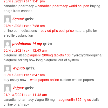
25/พ.ย./2021 เวลา 1:41 pm
canadian pharmacy –
canadian pharmacy world coupon
buying
drugs from canada
Zqremi
พูดว่า:
27/พ.ย./2021 เวลา 7:28 am
online ed medications –
buy ed pills best price
natural pills for
erectile dysfunction
prednisone 14 mg
พูดว่า:
30/พ.ย./2021 เวลา 12:43 am
plaquenil sleep
plaquenil 200mg tablets 100
hydroxychloroquine/
plaquenil for tmj how long plaquenil out of system
Wvpiqb
พูดว่า:
30/พ.ย./2021 เวลา 3:47 am
buy essay now –
write papers online
custom written papers
Vnjgcx
พูดว่า:
01/ธ.ค./2021 เวลา 11:48 am
canadian pharmacy viagra 50 mg –
augmentin 625mg us
cialis
online pharmacy