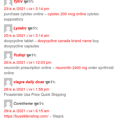
Yjltrv
พูดว่า:
23/ส.ค./2021 เวลา 3:14 pm
purchase cytotec online –
cytotec 200 mcg online
cytotec
suppository
Lymdrc
พูดว่า:
25/ส.ค./2021 เวลา 3:14 am
doxycycline tablet –
doxycycline canada brand name
buy
doxycycline capsules
Ycdtqt
พูดว่า:
26/ส.ค./2021 เวลา 12:03 pm
neurontin prescription online –
neurontin 2400 mg
order synthroid
online
viagra daily dose
พูดว่า:
28/ส.ค./2021 เวลา 1:58 pm
Finasteride Usa Price Quick Shipping
Coretheme
พูดว่า:
29/ส.ค./2021 เวลา 6:15 am
https://buysildenshop.com/
– Viagra