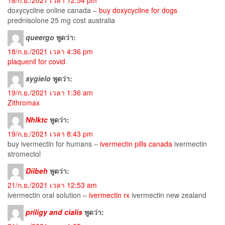
18/ก.ย./2021 เวลา 12:54 pm
doxycycline online canada –
buy doxycycline for dogs
prednisolone 25 mg cost australia
queergo
พูดว่า:
18/ก.ย./2021 เวลา 4:36 pm
plaquenil for covid
sygielo
พูดว่า:
19/ก.ย./2021 เวลา 1:36 am
Zithromax
Nhlktc
พูดว่า:
19/ก.ย./2021 เวลา 8:43 pm
buy ivermectin for humans –
ivermectin pills canada
ivermectin
stromectol
Diibeh
พูดว่า:
21/ก.ย./2021 เวลา 12:53 am
ivermectin oral solution –
ivermectin rx
ivermectin new zealand
priligy and cialis
พูดว่า: