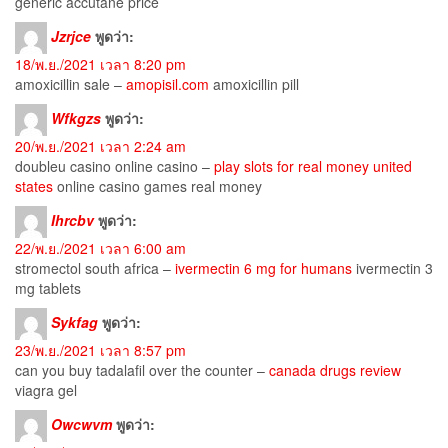
generic accutane price
Jzrjce
พูดว่า:
18/พ.ย./2021 เวลา 8:20 pm
amoxicillin sale –
amopisil.com
amoxicillin pill
Wfkgzs
พูดว่า:
20/พ.ย./2021 เวลา 2:24 am
doubleu casino online casino –
play slots for real money united
states
online casino games real money
Ihrcbv
พูดว่า:
22/พ.ย./2021 เวลา 6:00 am
stromectol south africa –
ivermectin 6 mg for humans
ivermectin 3
mg tablets
Sykfag
พูดว่า:
23/พ.ย./2021 เวลา 8:57 pm
can you buy tadalafil over the counter –
canada drugs review
viagra gel
Owcwvm
พูดว่า: