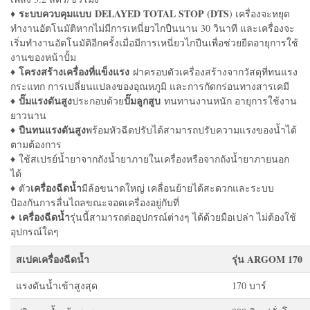
♦ ระบบควบคุมแบบ
DELAYED TOTAL STOP (DTS
) เครื่องจะหยุด
ทำงานอัตโนมัติหากไม่มีการเหนี่ยวไกปืนนาน 30 วินาที และเครื่องจะ
เริ่มทำงานอัตโนมัติอีกครั้งเมื่อมีการเหนี่ยวไกปืนเพื่อช่วยยืดอายุการใช้
งานของหน้าปั้ม
♦ โครงสร้างเครื่องที่แข็งแรง
ฝาครอบตัวเครื่องสร้างจากวัสดุที่ทนแรง
กระแทก การเปลี่ยนแปลงของอุณหภูมิ และการกัดกร่อนทางสารเคมี
ปั๊มแรงดันสูง
ปั๊มลูกสูบ
♦
ประกอบด้วย
ทนทานงานหนัก อายุการใช้งาน
ยาวนาน
ปืนทนแรงดันสูง
♦
พร้อมหัวฉีดปรับได้สามารถปรับความแรงของน้ำได้
ตามต้องการ
♦ ใช้สเปรย์น้ำยาจากถังน้ำยาภายในเครื่องหรือจากถังน้ำยาภายนอก
ได้
เครื่องฉีดน้ำ
♦ ตัว
มีล้อขนาดใหญ่ เคลื่อนย้ายได้สะดวกและระบบ
ป้องกันการลื่นไถลขณะจอดเครื่องอยู่กับที่
เครื่องฉีดน้ำ
♦
รุ่นนี้สามารถต่ออุปกรณ์ต่างๆ ได้ด้วยมือเปล่า ไม่ต้องใช้
อุปกรณ์ใดๆ
สเปคเครื่องฉีดน้ำ
รุ่น ARGOM 170
แรงดันน้ำเข้าสูงสุด
170 บาร์