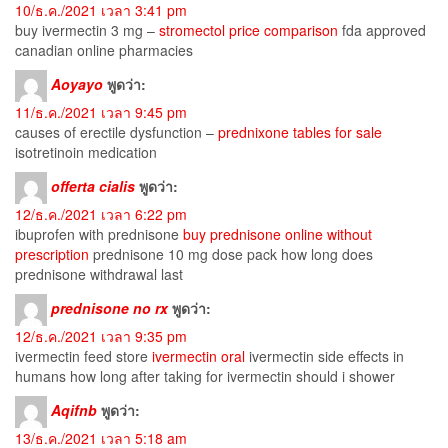
10/ธ.ค./2021 เวลา 3:41 pm
buy ivermectin 3 mg –
stromectol price comparison
fda approved
canadian online pharmacies
Aoyayo
พูดว่า:
11/ธ.ค./2021 เวลา 9:45 pm
causes of erectile dysfunction –
prednixone tables for sale
isotretinoin medication
offerta cialis
พูดว่า:
12/ธ.ค./2021 เวลา 6:22 pm
ibuprofen with prednisone
buy prednisone online without
prescription
prednisone 10 mg dose pack how long does
prednisone withdrawal last
prednisone no rx
พูดว่า:
12/ธ.ค./2021 เวลา 9:35 pm
ivermectin feed store
ivermectin oral
ivermectin side effects in
humans how long after taking for ivermectin should i shower
Aqifnb
พูดว่า:
13/ธ.ค./2021 เวลา 5:18 am