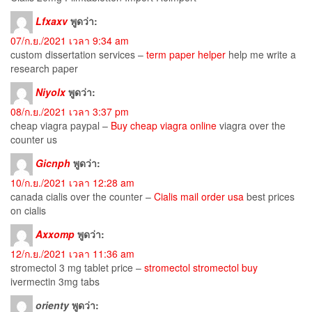
Lfxaxv
พูดว่า:
07/ก.ย./2021 เวลา 9:34 am
custom dissertation services –
term paper helper
help me write a
research paper
Niyolx
พูดว่า:
08/ก.ย./2021 เวลา 3:37 pm
cheap viagra paypal –
Buy cheap viagra online
viagra over the
counter us
Gicnph
พูดว่า:
10/ก.ย./2021 เวลา 12:28 am
canada cialis over the counter –
Cialis mail order usa
best prices
on cialis
Axxomp
พูดว่า:
12/ก.ย./2021 เวลา 11:36 am
stromectol 3 mg tablet price –
stromectol stromectol buy
ivermectin 3mg tabs
orienty
พูดว่า: