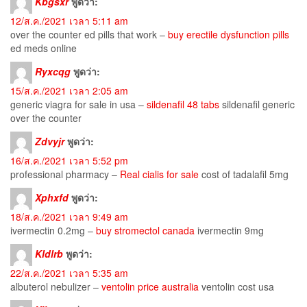
Kbgsxr
พูดว่า:
12/ส.ค./2021 เวลา 5:11 am
over the counter ed pills that work –
buy erectile dysfunction pills
ed meds online
Ryxcqg
พูดว่า:
15/ส.ค./2021 เวลา 2:05 am
generic viagra for sale in usa –
sildenafil 48 tabs
sildenafil generic
over the counter
Zdvyjr
พูดว่า:
16/ส.ค./2021 เวลา 5:52 pm
professional pharmacy –
Real cialis for sale
cost of tadalafil 5mg
Xphxfd
พูดว่า:
18/ส.ค./2021 เวลา 9:49 am
ivermectin 0.2mg –
buy stromectol canada
ivermectin 9mg
Kldlrb
พูดว่า:
22/ส.ค./2021 เวลา 5:35 am
albuterol nebulizer –
ventolin price australia
ventolin cost usa