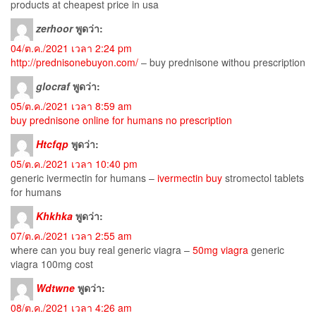
products at cheapest price in usa
zerhoor
พูดว่า:
04/ต.ค./2021 เวลา 2:24 pm
http://prednisonebuyon.com/
– buy prednisone withou prescription
glocraf
พูดว่า:
05/ต.ค./2021 เวลา 8:59 am
buy prednisone online for humans no prescription
Htcfqp
พูดว่า:
05/ต.ค./2021 เวลา 10:40 pm
generic ivermectin for humans –
ivermectin buy
stromectol tablets
for humans
Khkhka
พูดว่า:
07/ต.ค./2021 เวลา 2:55 am
where can you buy real generic viagra –
50mg viagra
generic
viagra 100mg cost
Wdtwne
พูดว่า:
08/ต.ค./2021 เวลา 4:26 am