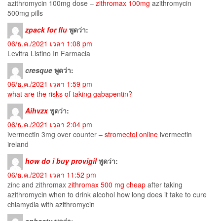
azithromycin 100mg dose –
zithromax 100mg
azithromycin
500mg pills
zpack for flu
พูดว่า:
06/ธ.ค./2021 เวลา 1:08 pm
Levitra Listino In Farmacia
cresque
พูดว่า:
06/ธ.ค./2021 เวลา 1:59 pm
what are the risks of taking gabapentin?
Aihvzx
พูดว่า:
06/ธ.ค./2021 เวลา 2:04 pm
ivermectin 3mg over counter –
stromectol online
ivermectin
ireland
how do i buy provigil
พูดว่า:
06/ธ.ค./2021 เวลา 11:52 pm
zinc and zithromax
zithromax 500 mg cheap
after taking
azithromycin when to drink alcohol how long does it take to cure
chlamydia with azithromycin
enhasty
พูดว่า: