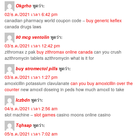
Okgrho
พูดว่า:
02/ธ.ค./2021 เวลา 6:42 pm
canadian pharmacy world coupon code –
buy generic keflex
canada drugs laws
90 mcg ventolin
พูดว่า:
03/ธ.ค./2021 เวลา 12:42 pm
zithromax z pak
buy zithromax online canada
can you crush
azithromycin tablets azithromycin what is it for
buy stromectol pills
พูดว่า:
03/ธ.ค./2021 เวลา 1:27 pm
amoxicillin potassium clavulanate
can you buy amoxicillin over the
counter
new amoxil doseing in peds how much amoxil to take
Iczbdn
พูดว่า:
04/ธ.ค./2021 เวลา 2:56 am
slot machine –
slot games
casino moons online casino
Tqhsap
พูดว่า:
05/ธ.ค./2021 เวลา 7:02 am