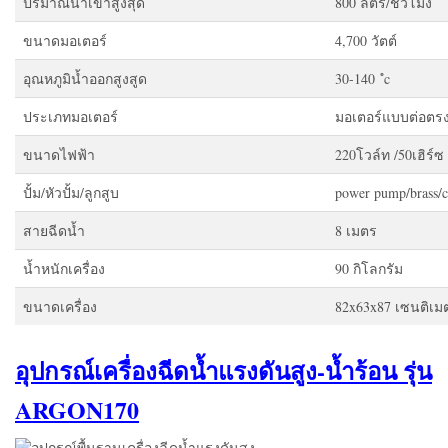
ปริมาณน้ำเข้าสูงสุด
800 ลิตร/ชั่วโมง
ขนาดมอเตอร์
4,700 วัตต์
อุณหภูมิน้ำออกสูงสูด
30-140 ํc
ประเภทมอเตอร์
มอเตอร์แบบต่อตร
ขนาดไฟฟ้า
220โวล์ท /50เฮิร์ซ
ปั้ม/หัวปั้ม/ลูกสูบ
power pump/brass/
สายฉีดน้ำ
8 เมตร
น้ำหนักเครื่อง
90 กิโลกรัม
ขนาดเครื่อง
82x63x87 เซนติเม
อุปกรณ์เครื่องฉีดน้ำแรงดันสูง-น้ำร้อน รุ่น
ARGON170