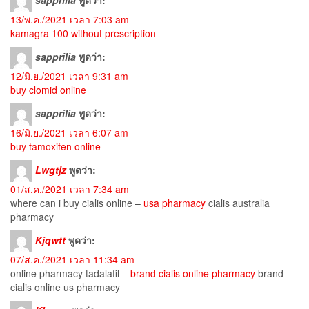
13/พ.ค./2021 เวลา 7:03 am
kamagra 100 without prescription
sapprilia
พูดว่า:
12/มิ.ย./2021 เวลา 9:31 am
buy clomid online
sapprilia
พูดว่า:
16/มิ.ย./2021 เวลา 6:07 am
buy tamoxifen online
Lwgtjz
พูดว่า:
01/ส.ค./2021 เวลา 7:34 am
where can i buy cialis online –
usa pharmacy
cialis australia
pharmacy
Kjqwtt
พูดว่า:
07/ส.ค./2021 เวลา 11:34 am
online pharmacy tadalafil –
brand cialis online pharmacy
brand
cialis online us pharmacy