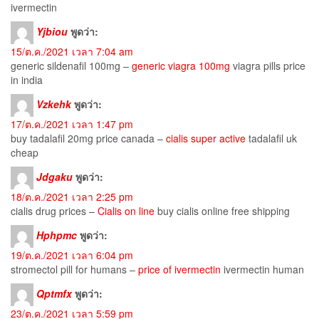
ivermectin
Yjbiou
พูดว่า:
15/ต.ค./2021 เวลา 7:04 am
generic sildenafil 100mg –
generic viagra 100mg
viagra pills price
in india
Vzkehk
พูดว่า:
17/ต.ค./2021 เวลา 1:47 pm
buy tadalafil 20mg price canada –
cialis super active
tadalafil uk
cheap
Jdgaku
พูดว่า:
18/ต.ค./2021 เวลา 2:25 pm
cialis drug prices –
Cialis on line
buy cialis online free shipping
Hphpmc
พูดว่า:
19/ต.ค./2021 เวลา 6:04 pm
stromectol pill for humans –
price of ivermectin
ivermectin human
Qptmfx
พูดว่า:
23/ต.ค./2021 เวลา 5:59 pm