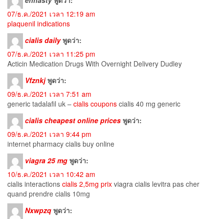
07/ธ.ค./2021 เวลา 12:19 am
plaquenil indications
cialis daily
พูดว่า:
07/ธ.ค./2021 เวลา 11:25 pm
Acticin Medication Drugs With Overnight Delivery Dudley
Vfznkj
พูดว่า:
09/ธ.ค./2021 เวลา 7:51 am
generic tadalafil uk –
cialis coupons
cialis 40 mg generic
cialis cheapest online prices
พูดว่า:
09/ธ.ค./2021 เวลา 9:44 pm
internet pharmacy cialis buy online
viagra 25 mg
พูดว่า:
10/ธ.ค./2021 เวลา 10:42 am
cialis interactions
cialis 2,5mg prix
viagra cialis levitra pas cher
quand prendre cialis 10mg
Nxwpzq
พูดว่า: