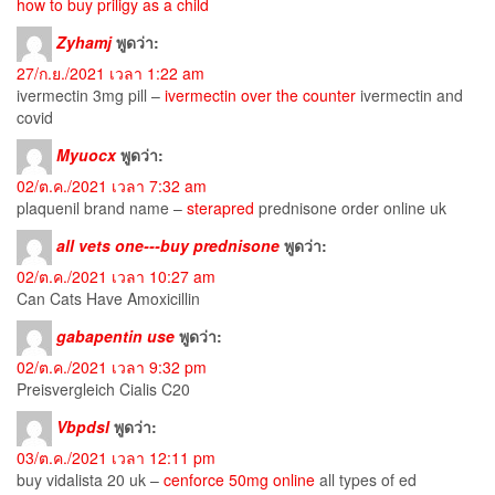
how to buy priligy as a child
Zyhamj
พูดว่า:
27/ก.ย./2021 เวลา 1:22 am
ivermectin 3mg pill –
ivermectin over the counter
ivermectin and
covid
Myuocx
พูดว่า:
02/ต.ค./2021 เวลา 7:32 am
plaquenil brand name –
sterapred
prednisone order online uk
all vets one---buy prednisone
พูดว่า:
02/ต.ค./2021 เวลา 10:27 am
Can Cats Have Amoxicillin
gabapentin use
พูดว่า:
02/ต.ค./2021 เวลา 9:32 pm
Preisvergleich Cialis C20
Vbpdsl
พูดว่า:
03/ต.ค./2021 เวลา 12:11 pm
buy vidalista 20 uk –
cenforce 50mg online
all types of ed