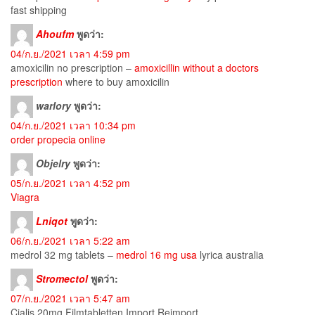
fast shipping
Ahoufm
พูดว่า:
04/ก.ย./2021 เวลา 4:59 pm
amoxicilin no prescription –
amoxicillin without a doctors
prescription
where to buy amoxicilin
warlory
พูดว่า:
04/ก.ย./2021 เวลา 10:34 pm
order propecia online
Objelry
พูดว่า:
05/ก.ย./2021 เวลา 4:52 pm
Viagra
Lniqot
พูดว่า:
06/ก.ย./2021 เวลา 5:22 am
medrol 32 mg tablets –
medrol 16 mg usa
lyrica australia
Stromectol
พูดว่า:
07/ก.ย./2021 เวลา 5:47 am
Cialis 20mg Filmtabletten Import Reimport