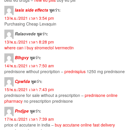
best ed drugs –
new ed pills
buy ed pill
lasix side effects
พูดว่า:
13/พ.ย./2021 เวลา 3:54 pm
Purchasing Cheap Levaquin
Ralaovede
พูดว่า:
13/พ.ย./2021 เวลา 8:28 pm
where can i buy stromectol ivermectin
Blhgvy
พูดว่า:
14/พ.ย./2021 เวลา 7:50 am
prednisone without precription –
prednisplus
1250 mg prednisone
Cpwfda
พูดว่า:
15/พ.ย./2021 เวลา 7:43 pm
prednisone for sale without a prescription –
prednisone online
pharmacy
no prescription prednisone
Pndjpe
พูดว่า:
17/พ.ย./2021 เวลา 7:39 am
price of accutane in india –
buy accutane online fast delivery